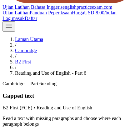
Ujian Latihan Bahasa Inggeris
englishpracticeexam.com
Ujian Latihan
Panduan Peperiksaan
Harga
USD 8.00/bulan
Log masuk
Daftar
Laman Utama
/
Cambridge
/
B2 First
/
Reading and Use of English
- Part
6
Cambridge
B2
Part
6
reading
Gapped text
B2 First (FCE)
•
Reading and Use of English
Read a text with missing paragraphs and choose where each
paragraph belongs