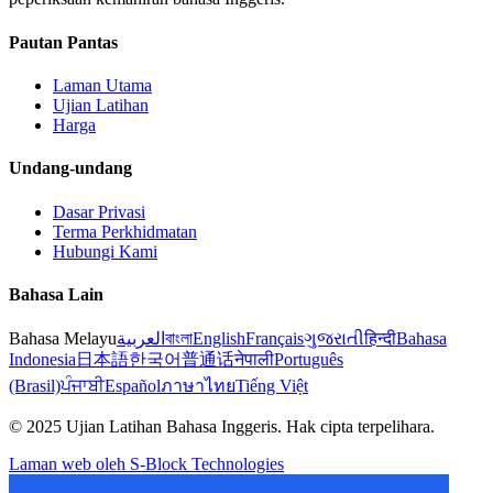
Pautan Pantas
Laman Utama
Ujian Latihan
Harga
Undang-undang
Dasar Privasi
Terma Perkhidmatan
Hubungi Kami
Bahasa Lain
Bahasa Melayu
العربية
বাংলা
English
Français
ગુજરાતી
हिन्दी
Bahasa
Indonesia
日本語
한국어
普通话
नेपाली
Português
(Brasil)
ਪੰਜਾਬੀ
Español
ภาษาไทย
Tiếng Việt
© 2025 Ujian Latihan Bahasa Inggeris. Hak cipta terpelihara.
Laman web oleh S-Block Technologies